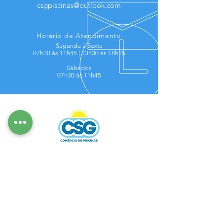
csgpiscinas@outlook.com
Horário de Atendimento
Segunda à Sexta
07h30 às 11h45 |
13
h30 às 18h15
Sábados
07h30 às 11h45
Os melhores produtos e uma equipe
altamente preparada para cuidar da sua
piscina, atendemos em toda a região da
Serra Gaúcha, entre em contato e agende a
sua visita.
Visite-nos
Rua Buarque de Macedo, 3979
Centro - Garibaldi - RS