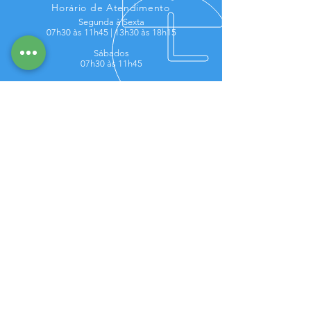
Horário de Atendimento
Segunda à Sexta
07h30 às 11h45 |
13
h30 às 18h15
Sábados
07h30 às 11h45
Os melhores produtos e uma equipe
altamente preparada para cuidar da sua
piscina, atendemos em toda a região da
Serra Gaúcha, entre em contato e agende a
sua visita.
Visite-nos
Rua Buarque de Macedo, 3979
Centro - Garibaldi - RS
CEP:
95720-000