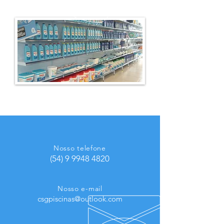
Nosso telefone
(54) 9 9948 4820
Nosso e-mail
csgpiscinas@outlook.com