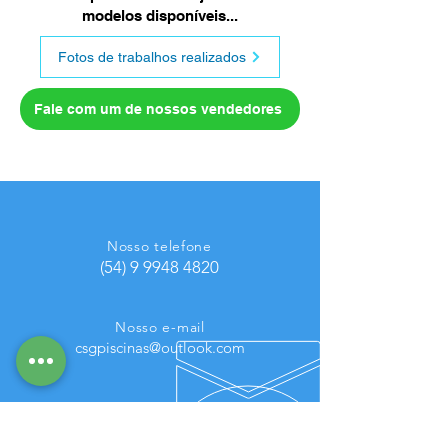
modelos disponíveis...
Fotos de trabalhos realizados
Fale com um de nossos vendedores
Nosso telefone
(54) 9 9948 4820
Nosso e-mail
csgpiscinas@outlook.com
Horário de Atendimento
Segunda à Sexta
07h30 às 11h45 |
13
h30 às 18h15